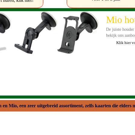
huren, klik hier!
Like on
Bekijk op Faceb
nieuwtjes. U ku
stellen.
Interesante Mio 
wij hier publice
KLIK HIER 
n Mio, een zeer uitgebreid assortiment, zelfs kaarten die elders mo