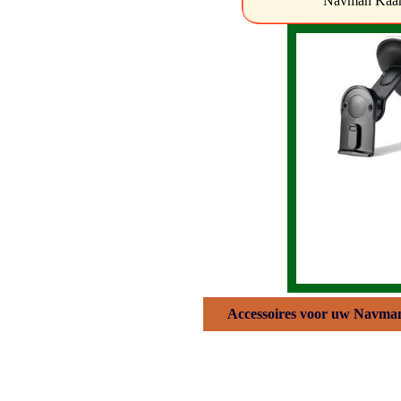
Navman Kaart 
Mio houders
De juiste houder is belangrijk,
bekijk ons aanbod..
Klik hier voor Mio houoders
Accessoires voor uw Navman e