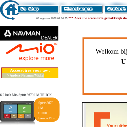
*** Zoek uw accessoires gemakkelijk door
08 augustus 2026 01:26:35
Welkom bij
U
Accessoires voor uw :
-> Andere Navman/Mio[x]
6,2 Inch Mio Spirit 8670 LM TRUCK
Spirit 8670
LM
€ 0.00
Europa Plus
Lifetime Maps