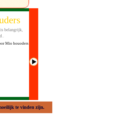
s !
ook onze
nt er ook vragen
weetjes zullen
ren.
VOOR FACEBOOK
eilijk te vinden zijn.