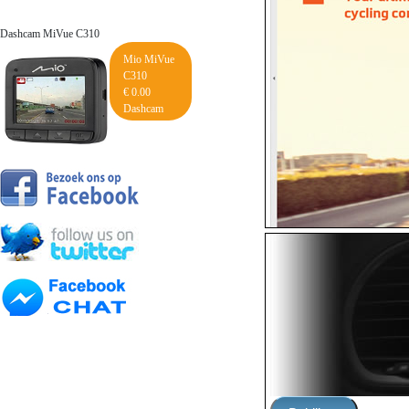
Dashcam MiVue C310
Mio MiVue
C310
€ 0.00
Dashcam