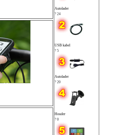
Autolader
? 24
USB kabel
? 5
Autolader
? 20
Houder
? 0