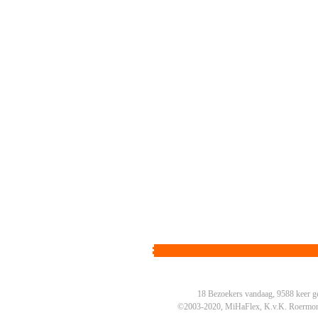
18 Bezoekers vandaag, 9588 keer g
©2003-2020, MiHaFlex, K.v.K. Roermo