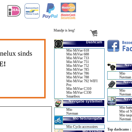
Mandje is leeg!
Dashcam
Mio MiVue 618
nelux sinds
Mio MiVue 688
Mio MiVue 733
Mio MiVue 751
E!
Navi
Mio MiVue 752
Mio MiVue 785
Mio MiVue 786
Mio
Mio MiVue 788
Navman
Mio MiVue 792 WIFI
Navi
Pro
Mio MiVue C310
Mio
Mio MiVue C330
Navman
Smartbox
Navi
Navigatie systemen
Mio batte
Mio
Mio of N
Navman
Mio tasj
Mio fietsnavigatie
Navman t
Mio Cyclo accessoires
Top dashcams :
Mio kaarten