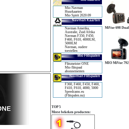
Mio Navman
Huurkaarten
Mio Spirit 2020.09
Navman Kaarten
MiVue 698 Dua
Navman Amerika,
Australie, Zuid Afrika
Navman F350, F450,
F460, F610, 4000LM,
5000LM
Navman, oudere
toestellen
Mio Flitspalen
MIO MiVue 792 
Flitsmeister ONE
Mio flitspaal
abonnementen
Navman Flitspalen
F360, F460, F450, F460,
F410, F610, 4000, 5000
Speedcams.eu
(Flitspalen.nu)
TOP 5
Meest bekeken producten: