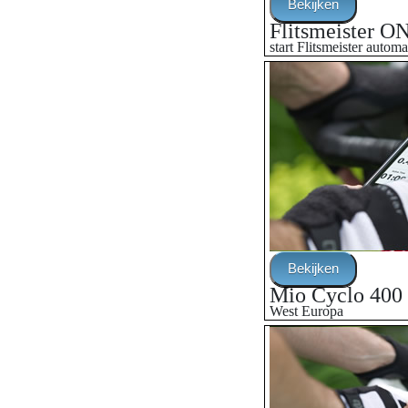
Flitsmeister O
start Flitsmeister automa
Mio Cyclo 400
West Europa