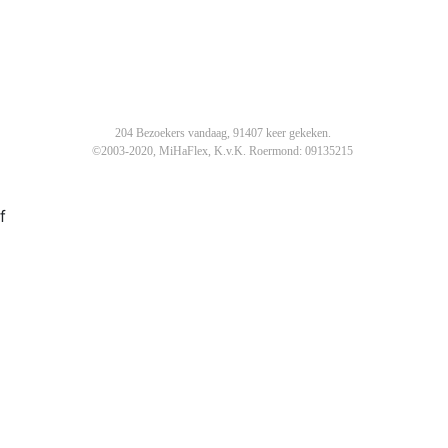
204 Bezoekers vandaag, 91407 keer gekeken.
©2003-2020, MiHaFlex, K.v.K. Roermond: 09135215
f