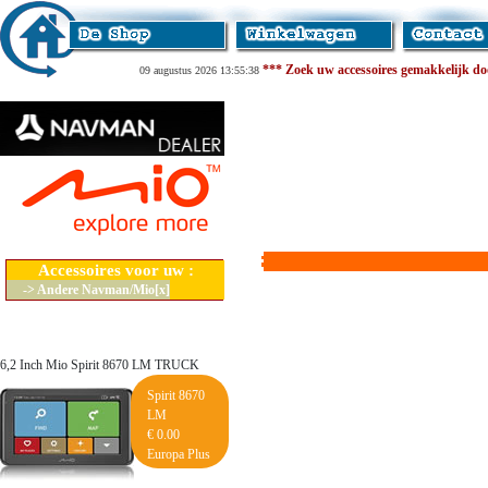
*** Zoek uw accessoires gemakkelijk door
09 augustus 2026 13:55:38
Accessoires voor uw :
-> Andere Navman/Mio[x]
6,2 Inch Mio Spirit 8670 LM TRUCK
Spirit 8670
LM
€ 0.00
Europa Plus
Lifetime Maps