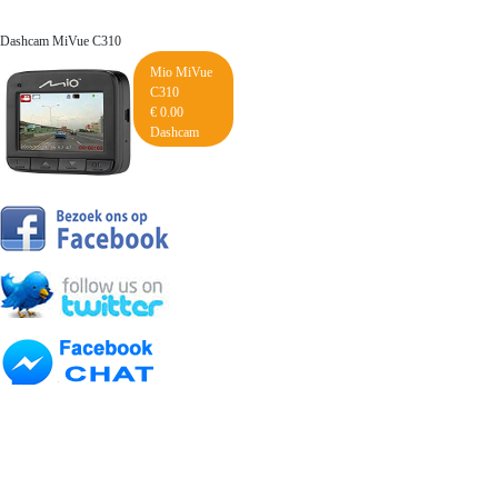
Dashcam MiVue C310
Mio MiVue
C310
€ 0.00
Dashcam