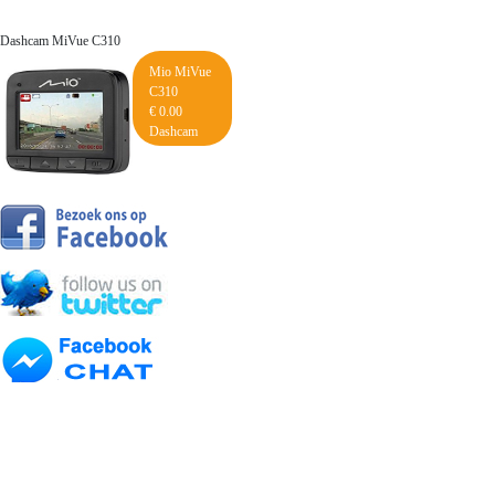
Dashcam MiVue C310
Mio MiVue
C310
€ 0.00
Dashcam