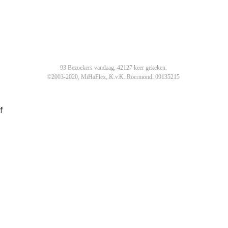
93 Bezoekers vandaag, 42127 keer gekeken.
©2003-2020, MiHaFlex, K.v.K. Roermond: 09135215
f