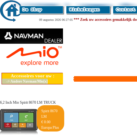
*** Zoek uw accessoires gemakkelijk door
09 augustus 2026 06:27:05
Accessoires voor uw :
-> Andere Navman/Mio[x]
6,2 Inch Mio Spirit 8670 LM TRUCK
Spirit 8670
LM
€ 0.00
Europa Plus
Lifetime Maps