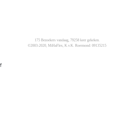
175 Bezoekers vandaag, 79258 keer gekeken.
©2003-2020, MiHaFlex, K.v.K. Roermond: 09135215
f