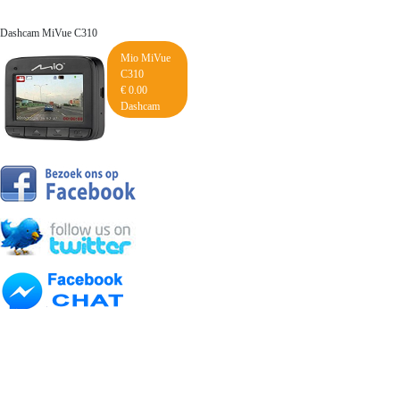
Dashcam MiVue C310
Mio MiVue
C310
€ 0.00
Dashcam