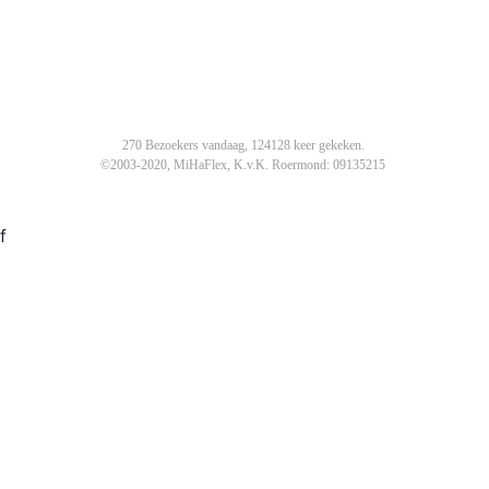
270 Bezoekers vandaag, 124128 keer gekeken.
©2003-2020, MiHaFlex, K.v.K. Roermond: 09135215
f