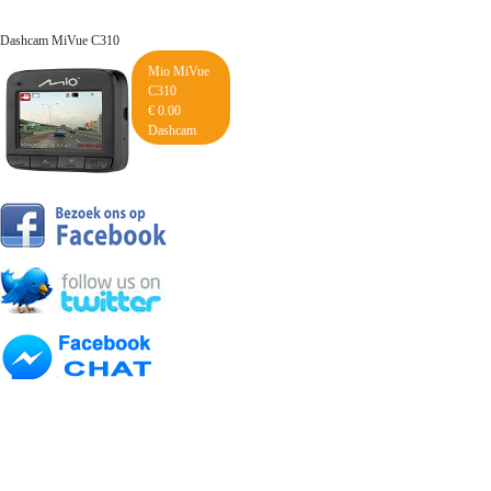
Dashcam MiVue C310
Mio MiVue
C310
€ 0.00
Dashcam