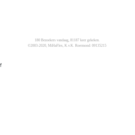
180 Bezoekers vandaag, 81187 keer gekeken.
©2003-2020, MiHaFlex, K.v.K. Roermond: 09135215
f