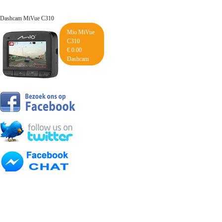
Dashcam MiVue C310
Mio MiVue
C310
€ 0.00
Dashcam