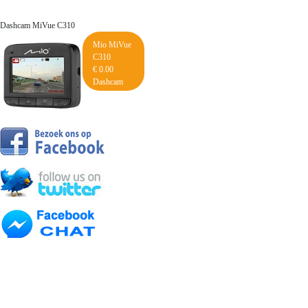
Dashcam MiVue C310
Mio MiVue
C310
€ 0.00
Dashcam