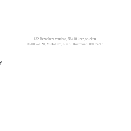
132 Bezoekers vandaag, 58418 keer gekeken.
©2003-2020, MiHaFlex, K.v.K. Roermond: 09135215
f