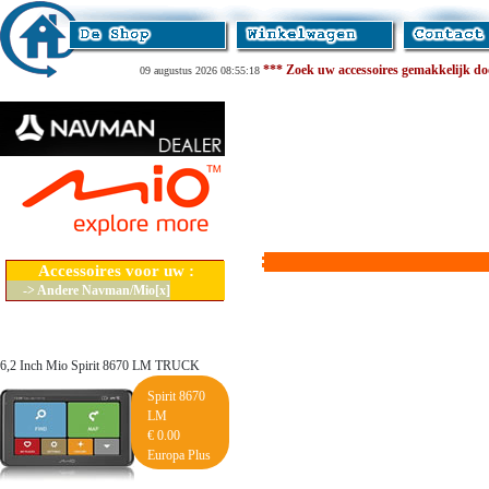
*** Zoek uw accessoires gemakkelijk door
09 augustus 2026 08:55:18
Accessoires voor uw :
-> Andere Navman/Mio[x]
6,2 Inch Mio Spirit 8670 LM TRUCK
Spirit 8670
LM
€ 0.00
Europa Plus
Lifetime Maps