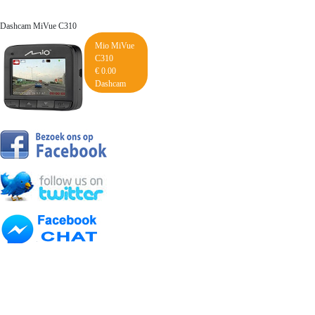
Dashcam MiVue C310
Mio MiVue
C310
€ 0.00
Dashcam