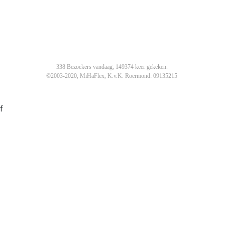
338 Bezoekers vandaag, 149374 keer gekeken.
©2003-2020, MiHaFlex, K.v.K. Roermond: 09135215
f