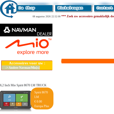
*** Zoek uw accessoires gemakkelijk door
08 augustus 2026 22:52:00
Accessoires voor uw :
-> Andere Navman/Mio[x]
6,2 Inch Mio Spirit 8670 LM TRUCK
Spirit 8670
LM
€ 0.00
Europa Plus
Lifetime Maps