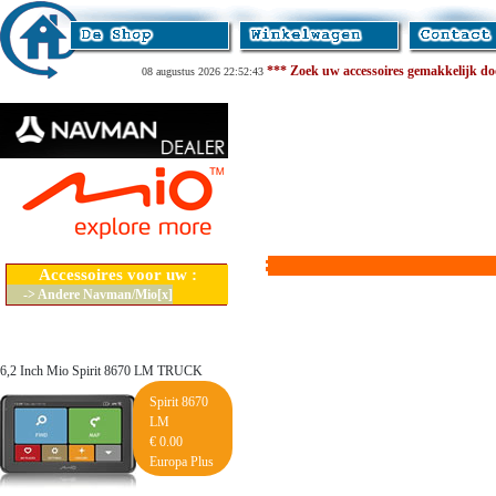
*** Zoek uw accessoires gemakkelijk door
08 augustus 2026 22:52:43
Accessoires voor uw :
-> Andere Navman/Mio[x]
6,2 Inch Mio Spirit 8670 LM TRUCK
Spirit 8670
LM
€ 0.00
Europa Plus
Lifetime Maps