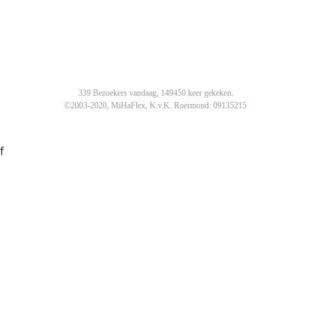
339 Bezoekers vandaag, 149450 keer gekeken.
©2003-2020, MiHaFlex, K.v.K. Roermond: 09135215
f