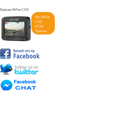
Dashcam MiVue C310
Mio MiVue
C310
€ 0.00
Dashcam