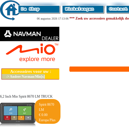
*** Zoek uw accessoires gemakkelijk door
06 augustus 2026 17:13:06
Accessoires voor uw :
-> Andere Navman/Mio[x]
6,2 Inch Mio Spirit 8670 LM TRUCK
Spirit 8670
LM
€ 0.00
Europa Plus
Lifetime Maps