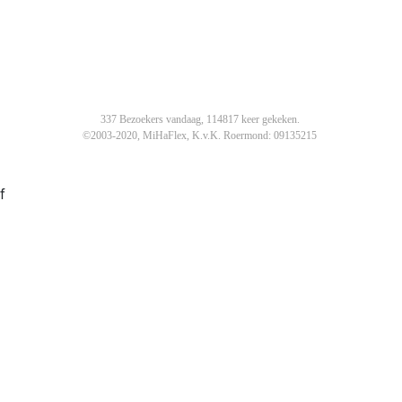
337 Bezoekers vandaag, 114817 keer gekeken.
©2003-2020, MiHaFlex, K.v.K. Roermond: 09135215
f