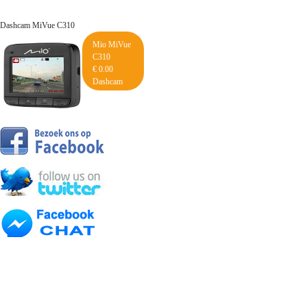
Dashcam MiVue C310
Mio MiVue
C310
€ 0.00
Dashcam