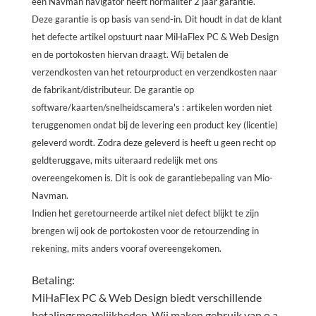
een Navman navigator heeft normaliter 2 jaar garantie.
Deze garantie is op basis van send-in. Dit houdt in dat de klant
het defecte artikel opstuurt naar MiHaFlex PC & Web Design
en de portokosten hiervan draagt. Wij betalen de
verzendkosten van het retourproduct en verzendkosten naar
de fabrikant/distributeur. De garantie op
software/kaarten/snelheidscamera's : artikelen worden niet
teruggenomen ondat bij de levering een product key (licentie)
geleverd wordt. Zodra deze geleverd is heeft u geen recht op
geldteruggave, mits uiteraard redelijk met ons
overeengekomen is. Dit is ook de garantiebepaling van Mio-
Navman.
Indien het geretourneerde artikel niet defect blijkt te zijn
brengen wij ook de portokosten voor de retourzending in
rekening, mits anders vooraf overeengekomen.
Betaling:
MiHaFlex PC & Web Design biedt verschillende
betalingsmogelijkheden. Wij maken gebruik van o.a.