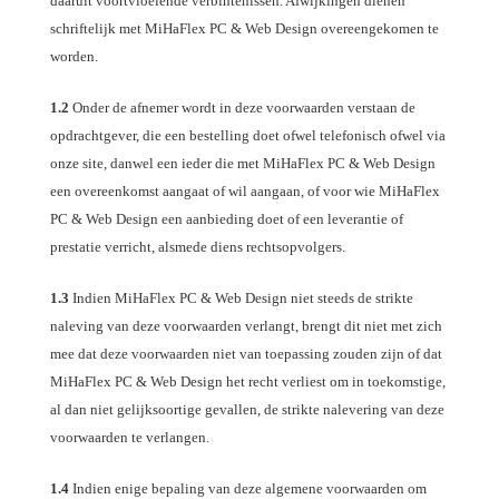
daaruit voortvloeiende verbintenissen. Afwijkingen dienen
schriftelijk met MiHaFlex PC & Web Design overeengekomen te
worden.
1.2
Onder de afnemer wordt in deze voorwaarden verstaan de
opdrachtgever, die een bestelling doet ofwel telefonisch ofwel via
onze site, danwel een ieder die met MiHaFlex PC & Web Design
een overeenkomst aangaat of wil aangaan, of voor wie MiHaFlex
PC & Web Design een aanbieding doet of een leverantie of
prestatie verricht, alsmede diens rechtsopvolgers.
1.3
Indien MiHaFlex PC & Web Design niet steeds de strikte
naleving van deze voorwaarden verlangt, brengt dit niet met zich
mee dat deze voorwaarden niet van toepassing zouden zijn of dat
MiHaFlex PC & Web Design het recht verliest om in toekomstige,
al dan niet gelijksoortige gevallen, de strikte nalevering van deze
voorwaarden te verlangen.
1.4
Indien enige bepaling van deze algemene voorwaarden om