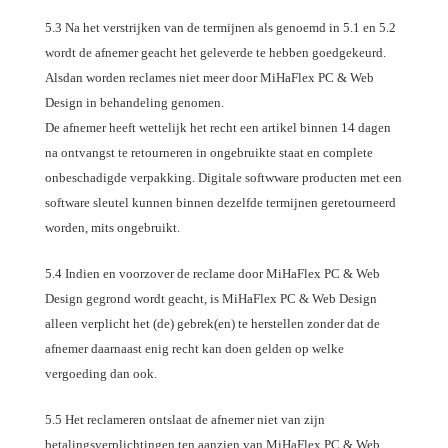
5.3 Na het verstrijken van de termijnen als genoemd in 5.1 en 5.2
wordt de afnemer geacht het geleverde te hebben goedgekeurd.
Alsdan worden reclames niet meer door MiHaFlex PC & Web
Design in behandeling genomen.
De afnemer heeft wettelijk het recht een artikel binnen 14 dagen
na ontvangst te retourneren in ongebruikte staat en complete
onbeschadigde verpakking. Digitale softwware producten met een
software sleutel kunnen binnen dezelfde termijnen geretourneerd
worden, mits ongebruikt.
5.4 Indien en voorzover de reclame door MiHaFlex PC & Web
Design gegrond wordt geacht, is MiHaFlex PC & Web Design
alleen verplicht het (de) gebrek(en) te herstellen zonder dat de
afnemer daarnaast enig recht kan doen gelden op welke
vergoeding dan ook.
5.5 Het reclameren ontslaat de afnemer niet van zijn
betalingsverplichtingen ten aanzien van MiHaFlex PC & Web