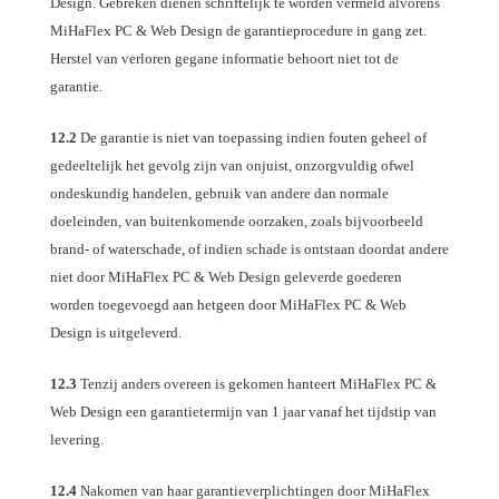
Design. Gebreken dienen schriftelijk te worden vermeld alvorens
MiHaFlex PC & Web Design de garantieprocedure in gang zet.
Herstel van verloren gegane informatie behoort niet tot de
garantie.
12.2
De garantie is niet van toepassing indien fouten geheel of
gedeeltelijk het gevolg zijn van onjuist, onzorgvuldig ofwel
ondeskundig handelen, gebruik van andere dan normale
doeleinden, van buitenkomende oorzaken, zoals bijvoorbeeld
brand- of waterschade, of indien schade is ontstaan doordat andere
niet door MiHaFlex PC & Web Design geleverde goederen
worden toegevoegd aan hetgeen door MiHaFlex PC & Web
Design is uitgeleverd.
12.3
Tenzij anders overeen is gekomen hanteert MiHaFlex PC &
Web Design een garantietermijn van 1 jaar vanaf het tijdstip van
levering.
12.4
Nakomen van haar garantieverplichtingen door MiHaFlex