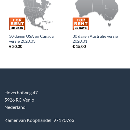
30 dagen USA en Canada
30 dagen Australië versie
versie 2020.03
2020.01
€
20,00
€
15,00
Hoverhofweg 47
5926 RC Venlo
Nederland
Kamer van Koophandel: 97170763