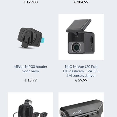
€
129,00
€
304,99
MiVue MP30 houder
MIO MiVue J20 Full
voor helm
HD dashcam – Wi-Fi –
2M sensor, stijlvol.
€
15,99
€
59,99