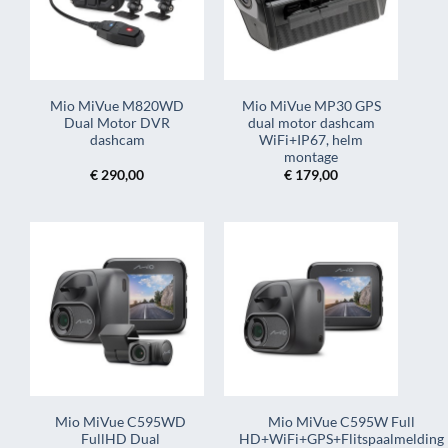
Mio MiVue M820WD
Mio MiVue MP30 GPS
Dual Motor DVR
dual motor dashcam
dashcam
WiFi+IP67, helm
montage
€
290,00
€
179,00
Mio MiVue C595WD
Mio MiVue C595W Full
FullHD Dual
HD+WiFi+GPS+Flitspaalmelding