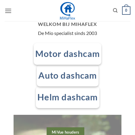
Ga
0
naar
inhoud
WELKOM BIJ MIHAFLEX
De Mio specialist sinds 2003
Motor dashcam
Auto dashcam
Helm dashcam
MiVue houders