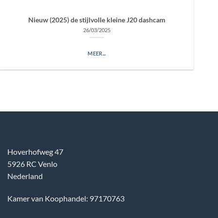
Nieuw (2025) de stijlvolle kleine J20 dashcam
26/03/2025
MEER...
Hoverhofweg 47
5926 RC Venlo
Nederland
Kamer van Koophandel: 97170763