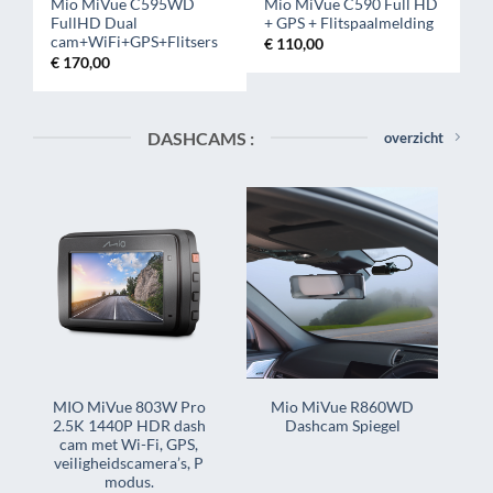
Mio MiVue C595WD
Mio MiVue C590 Full HD
FullHD Dual
+ GPS + Flitspaalmelding
cam+WiFi+GPS+Flitsers
€
110,00
€
170,00
DASHCAMS :
overzicht
MIO MiVue 803W Pro
Mio MiVue R860WD
2.5K 1440P HDR dash
Dashcam Spiegel
cam met Wi-Fi, GPS,
veiligheidscamera’s, P
modus.