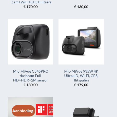
cam+WiFi+GPS+Flitsers
€
170,00
€
130,00
Mio MiVue C545PRO
Mio MiVue 935W 4K
dashcam Full
UltraHD, Wi-Fi, GPS,
HD+HDR+2M sensor
flitspalen
€
130,00
€
179,00
Aanbieding!