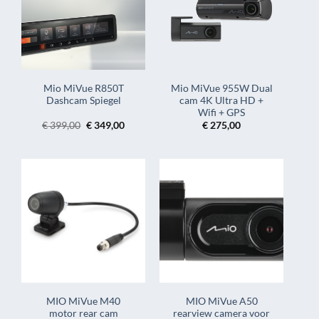
Mio MiVue R850T
Mio MiVue 955W Dual
Dashcam Spiegel
cam 4K Ultra HD +
Wifi + GPS
Oorspronkelijke
Huidige
€
399,00
€
349,00
€
275,00
prijs
prijs
was:
is:
€ 399,00.
€ 349,00.
MIO MiVue M40
MIO MiVue A50
motor rear cam
rearview camera voor