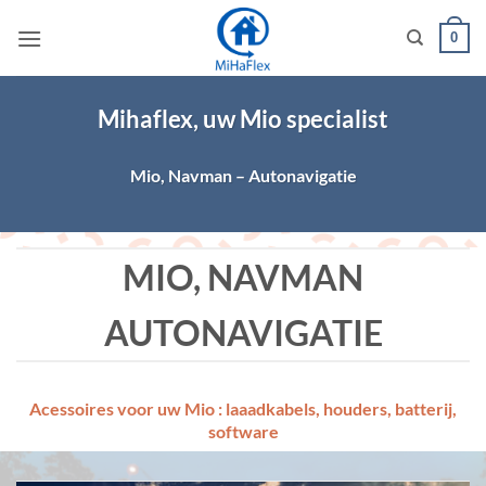
Ga
0
naar
inhoud
Mihaflex, uw Mio specialist
Mio, Navman – Autonavigatie
MIO, NAVMAN
AUTONAVIGATIE
Acessoires voor uw Mio : laaadkabels, houders, batterij,
software