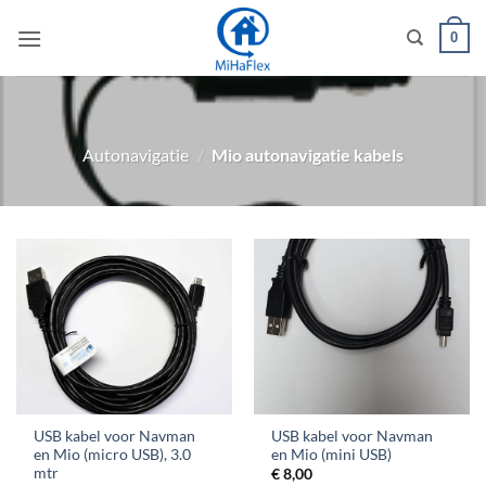
Ga
0
naar
inhoud
Autonavigatie
/
Mio autonavigatie kabels
USB kabel voor Navman
USB kabel voor Navman
en Mio (micro USB), 3.0
en Mio (mini USB)
mtr
€
8,00