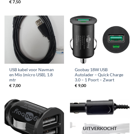
€
7,50
USB kabel voor Navman
Goobay 18W USB
en Mio (micro USB), 1.8
Autolader – Quick Charge
mtr
3.0 – 1 Poort – Zwart
€
7,00
€
9,00
UITVERKOCHT