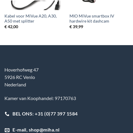
Kabel voor MiVue A20, A30,
MIO MiVue smartbox IV
A50 met splitter
hardwire kit dashcam
€
42,00
€
39,99
Hoverhofweg 47
5926 RC Venlo
Nederland
Kamer van Koophandel: 97170763
BEL ONS: +31 (0)77 397 1584
E-mail, shop@miha.nl