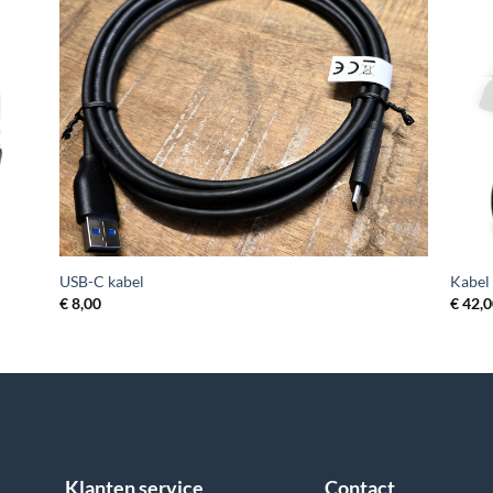
+
+
USB-C kabel
Kabel 
€
8,00
€
42,0
Klanten service
Contact