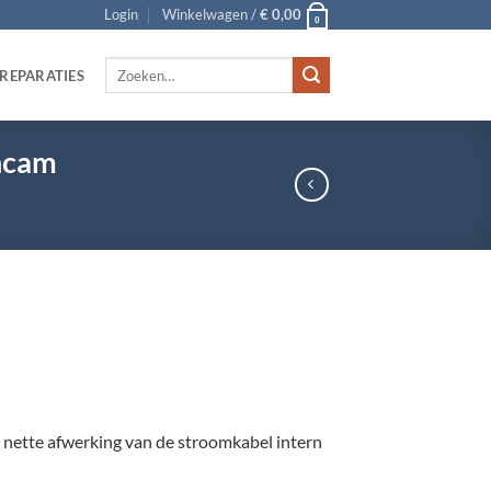
Login
Winkelwagen /
€
0,00
0
Zoeken
REPARATIES
naar:
hcam
nette afwerking van de stroomkabel intern