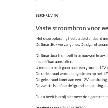
BESCHRIJVING
Vaste stroombron voor ee
Met deze oplossing heeft u de standaard m
De SmartBox vervangt het. De sigarettenaanst
De Smartbox is om zelf in te bouwen in uw a
het zelf kan aansluiten.
U moet op zoek gaan naar een ground, 12V e
De rode draad wordt aangesloten op het 12V
De gele draad komt aan een 12V aansluting d
De zwarte is de “aarde”/grond aansluiting, d
Dus u heeft hierbij niet meer de sigaretten
Productcode:
4713264287921