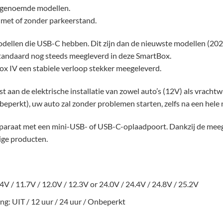
n genoemde modellen.
 met of zonder parkeerstand.
 modellen die USB-C hebben. Dit zijn dan de nieuwste modellen (2
tandaard nog steeds meegleverd in deze SmartBox.
x IV een stabiele verloop stekker meegeleverd.
an de elektrische installatie van zowel auto’s (12V) als vracht
 onbeperkt), uw auto zal zonder problemen starten, zelfs na een hele
pparaat met een mini-USB- of USB-C-oplaadpoort. Dankzij de me
ige producten.
4V / 11.7V / 12.0V / 12.3V or 24.0V / 24.4V / 24.8V / 25.2V
ng: UIT / 12 uur / 24 uur / Onbeperkt