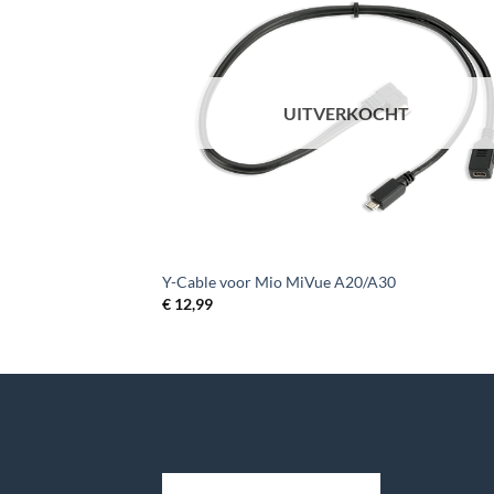
UITVERKOCHT
+
 Series en C Series,
Y-Cable voor Mio MiVue A20/A30
€
12,99