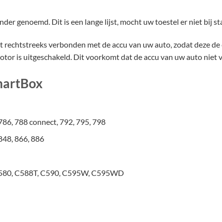
er genoemd. Dit is een lange lijst, mocht uw toestel er niet bij 
rechtstreeks verbonden met de accu van uw auto, zodat deze de
 is uitgeschakeld. Dit voorkomt dat de accu van uw auto niet vo
SmartBox
786, 788 connect, 792, 795, 798
848, 866, 886
C580, C588T, C590, C595W, C595WD