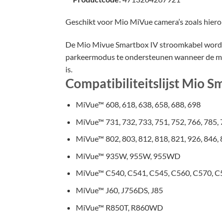
Geschikt voor Mio MiVue camera’s zoals hierond
De Mio Mivue Smartbox IV stroomkabel wordt 
parkeermodus te ondersteunen wanneer de motor
is.
Compatibiliteitslijst Mio 
MiVue™ 608, 618, 638, 658, 688, 698
MiVue™ 731, 732, 733, 751, 752, 766, 785, 
MiVue™ 802, 803, 812, 818, 821, 926, 846, 
MiVue™ 935W, 955W, 955WD
MiVue™ C540, C541, C545, C560, C570, 
MiVue™ J60, J756DS, J85
MiVue™ R850T, R860WD