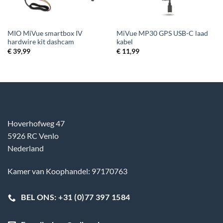
MIO MiVue smartbox IV
MiVue MP30 GPS USB-C laad
hardwire kit dashcam
kabel
€
39,99
€
11,99
Hoverhofweg 47
5926 RC Venlo
Nederland
Kamer van Koophandel: 97170763
BEL ONS: +31 (0)77 397 1584