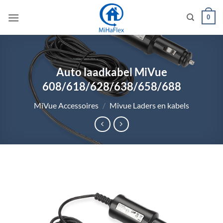
Ga
0
naar
inhoud
Auto laadkabel MiVue
608/618/628/638/658/688
MiVue Accessoires
/
Mivue Laders en kabels