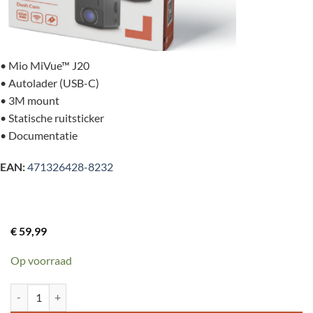
• Mio MiVue™ J20
• Autolader (USB-C)
• 3M mount
• Statische ruitsticker
• Documentatie
EAN:
471326428-8232
€
59,99
Op voorraad
MIO MiVue J20 Full HD dashcam - Wi-Fi - 2M sensor, stijlvol. aantal