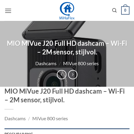
Ga
0
naar
inhoud
MIO MiVue J20 Full HD dashcam – Wi-Fi
– 2M sensor, stijlvol.
Dashcams
/
MiVue 800 series
MIO MiVue J20 Full HD dashcam – Wi-Fi
– 2M sensor, stijlvol.
Dashcams
/
MiVue 800 series