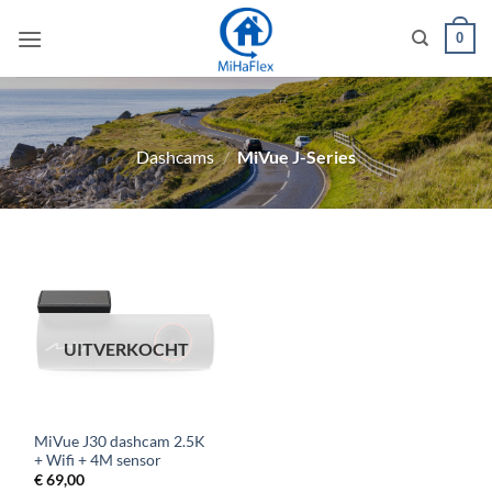
Ga
0
naar
inhoud
Dashcams
/
MiVue J-Series
UITVERKOCHT
MiVue J30 dashcam 2.5K
+ Wifi + 4M sensor
€
69,00