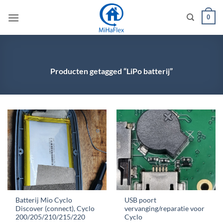
Ga
0
naar
inhoud
Producten getagged “LiPo batterij”
Batterij Mio Cyclo
USB poort
Discover (connect), Cyclo
vervanging/reparatie voor
200/205/210/215/220
Cyclo