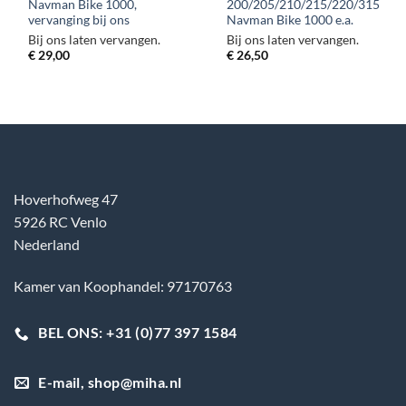
Navman Bike 1000,
200/205/210/215/220/315
vervanging bij ons
Navman Bike 1000 e.a.
Bij ons laten vervangen.
Bij ons laten vervangen.
€
29,00
€
26,50
Hoverhofweg 47
5926 RC Venlo
Nederland
Kamer van Koophandel: 97170763
BEL ONS: +31 (0)77 397 1584
E-mail, shop@miha.nl