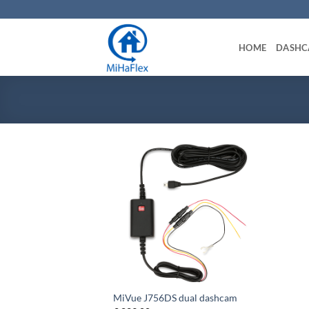
Ga
naar
inhoud
HOME
DASH
+
MiVue J756DS dual dashcam