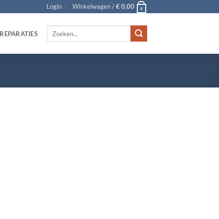
Login
Winkelwagen /
€
0,00
0
Zoeken
REPARATIES
naar: