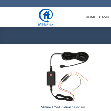
Ga
naar
inhoud
HOME
DASH
+
MiVue J756DS dual dashcam