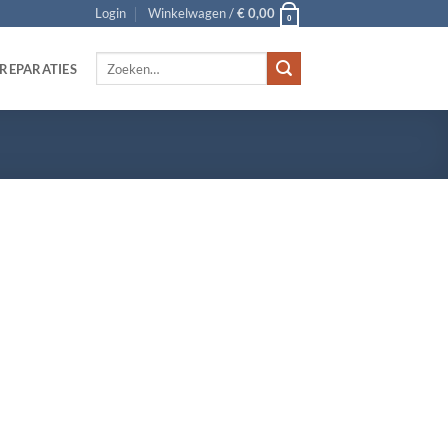
Login
Winkelwagen /
€
0,00
0
Zoeken
REPARATIES
naar: