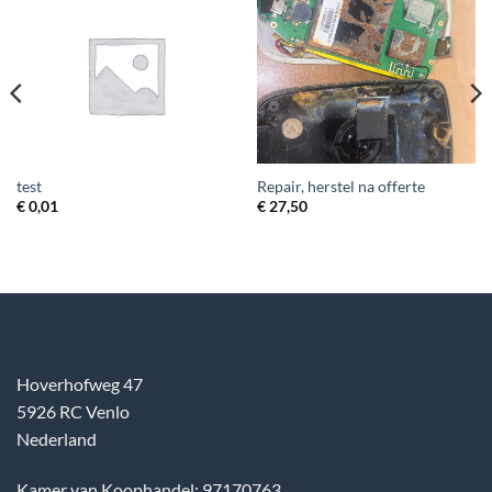
test
Repair, herstel na offerte
€
0,01
€
27,50
Hoverhofweg 47
5926 RC Venlo
Nederland
Kamer van Koophandel: 97170763