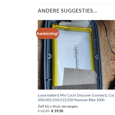
ANDERE SUGGESTIES…
Aanbieding!
+
Losse batterij Mio Cyclo Discover (connect), Cyc
200/205/210/215/220 Navman Bike 1000
Zelf bij u thuis vervangen.
Oorspronkelijke
Huidige
€
22,49
€
19,50
prijs
prijs