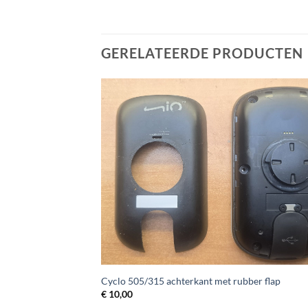
was:
is:
€ 22,49.
€ 19,50.
GERELATEERDE PRODUCTEN
+
 en 505 batterij
Cyclo 505/315 achterkant met rubber flap
€
10,00