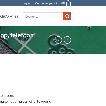
Login
Winkelwagen /
€
0,00
0
Zoeken
REPARATIES
naar:
top, telefoon
telefoon,….
maken daarna een offerte voor u,