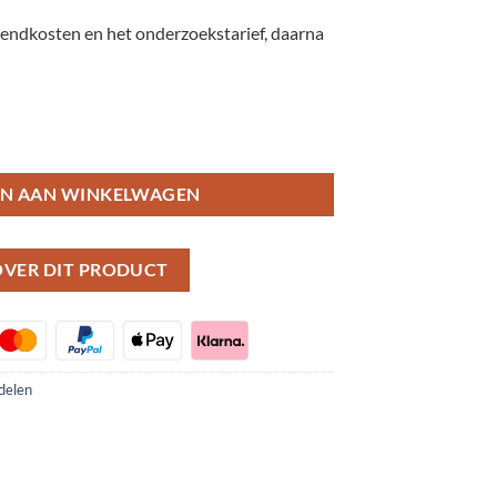
zendkosten en het onderzoekstarief, daarna
o toestel of laptop, telefoon aantal
N AAN WINKELWAGEN
 OVER DIT PRODUCT
delen