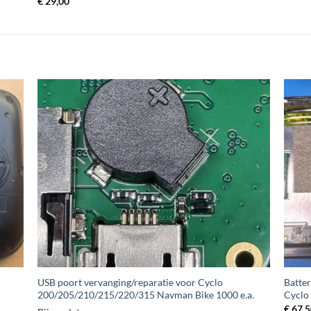
€
29,00
+
+
USB poort vervanging/reparatie voor Cyclo
Batter
200/205/210/215/220/315 Navman Bike 1000 e.a.
Cyclo 
€
67,5