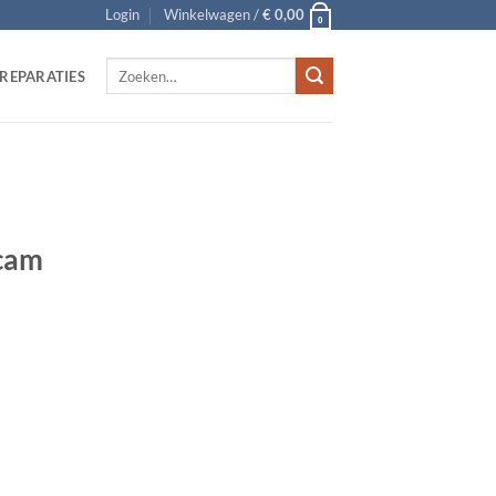
Login
Winkelwagen /
€
0,00
0
Zoeken
REPARATIES
naar:
hcam