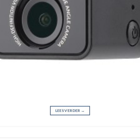
LEES VERDER
→